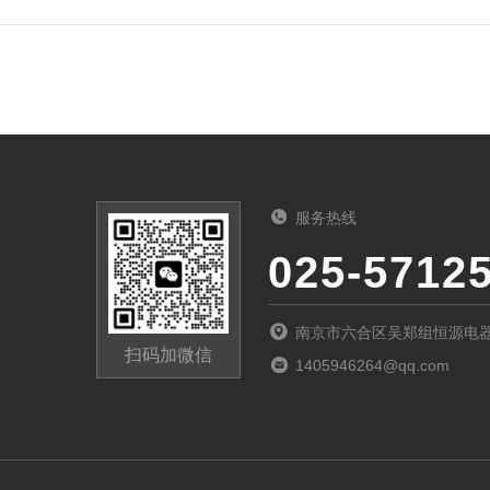
服务热线
025-5712
南京市六合区吴郑组恒源电
扫码加微信
1405946264@qq.com