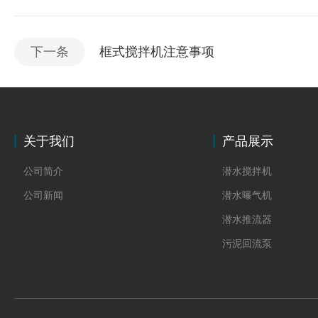
下一条
框式搅拌机注意事项
关于我们
产品展示
公司简介
潜水搅拌机
公司新闻
潜水曝气机
潜水推流器
污泥回流泵
格栅除污机
双曲面搅拌机
砂水分离器