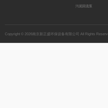
污泥回流泵
格栅除污机
双曲面搅拌机
砂水分离器
Copyright © 2026南京新正盛环保设备有限公司 All Rights Rese
螺旋输送机
刮泥机
一体化泵站
桨式搅拌机
框式搅拌机