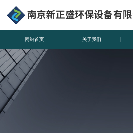
网站首页
关于我们