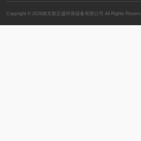
砂水分离器
Copyright © 2026南京新正盛环保设备有限公司 All Rights Rese
螺旋输送机
刮泥机
一体化泵站
桨式搅拌机
框式搅拌机