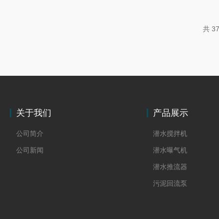
甲烷、硫化氢、氨气、一氧化碳等有
必须提前打开顶盖，用排风扇或轴流
共 3
空气流通后才能下井。下井后也必须
作业完毕上井为止，一刻都不能停。
命关键。通风后绝不能直接下井，必
逐一检测氧含量、硫化氢、一氧化...
关于我们
产品展示
公司简介
潜水搅拌机
公司新闻
潜水曝气机
潜水推流器
污泥回流泵
格栅除污机
双曲面搅拌机