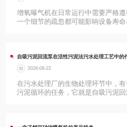
增氧曝气机在日常运行中需要严格遵
一个细节的疏忽都可能影响设备寿命
点尤为关键。首先是启动前的检查工
确认设备放置稳固，曝气盘与管道连
线路完好无损，同时查看水体表面是
周边，清理掉漂浮垃圾与缠绕物，防
自吸污泥回流泵在活性污泥法污水处理工艺中的
堵塞或电机过载。其次是运行过程中
2026-06-22
转期间要时刻留意电机是否出现异常
动，一旦发现立刻停机排查，避免故
在污水处理厂的生物处理环节中，有
气气泡的均匀程度，若气泡明显变...
污泥循环的任务，它就是自吸污泥回
功能是将沉淀池底部的活性污泥抽吸
池，维持微生物群落的稳定与活性。
妨先看看污水处理的基本流程。自吸