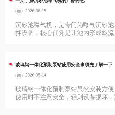
门用于输送含固体颗粒的污泥介质的
一文了解沉砂池曝气机的产品特色
吸能力，即启动前无需向泵体内灌水
2026-06-15
产生的负压将污泥吸入。这一特性使
面时仍能正常工作，减少了管道设计
沉砂池曝气机，是专门为曝气沉砂池
体通常采用耐磨材料制造，以适应污..
拌设备，核心任务是让池内形成旋流
粒表面附着的有机物冲刷干净，产出
高，气泡极细。叶轮高速旋转产生负
气水在混合室内被充分剪切成大量微
与水的接触面积越大，氧的溶解率显
玻璃钢一体化预制泵站使用安全事项先了解一下
留死角，夹带气泡的水平旋流能冲刷
2026-05-14
紧凑，全水下运行。电机与叶轮直联
节，整体潜入水中工作，水面以上只
玻璃钢一体化预制泵站虽然安装方便
低。油浴式转轴密封让水与密封件...
使用时不注意安全，轻则设备损坏，
是下井作业，暗藏的风险远比你想象
必须充分通风。泵站筒体底部长期积