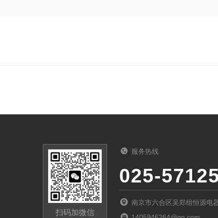
服务热线
025-5712
南京市六合区吴郑组恒源电
扫码加微信
1405946264@qq.com