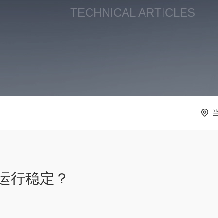
TECHNICAL ARTICLES
运行稳定？