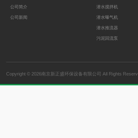
公司简介
潜水搅拌机
公司新闻
潜水曝气机
潜水推流器
污泥回流泵
格栅除污机
双曲面搅拌机
砂水分离器
Copyright © 2026南京新正盛环保设备有限公司 All Rights Rese
螺旋输送机
刮泥机
一体化泵站
桨式搅拌机
框式搅拌机