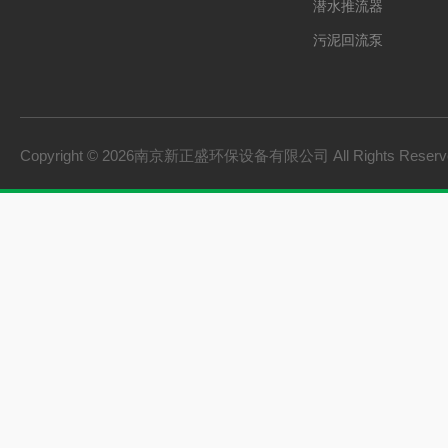
潜水推流器
污泥回流泵
格栅除污机
双曲面搅拌机
砂水分离器
Copyright © 2026南京新正盛环保设备有限公司 All Rights Rese
螺旋输送机
刮泥机
一体化泵站
桨式搅拌机
框式搅拌机