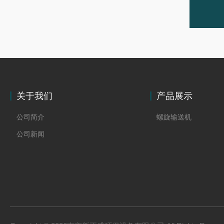
关于我们
产品展示
公司简介
螺旋输送机
公司新闻