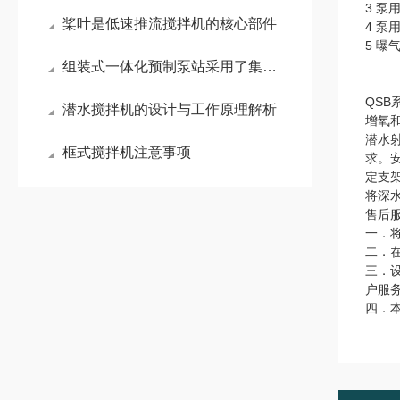
3 
桨叶是低速推流搅拌机的核心部件
4 
5 
组装式一体化预制泵站采用了集成化的设计理念
QSB
潜水搅拌机的设计与工作原理解析
增氧
潜水
框式搅拌机注意事项
求。
定支
将深
售后
一．
二．
三．
户服
四．