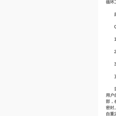
循环
四
QS
1、
2、
3、
五
需本
用户
部，
密封
自重