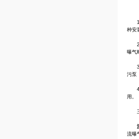
1、
种安
2、
曝气
3、
污泵
4、
用。
三
流曝