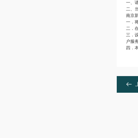
一、
二、
南京
一．
二．
三．
户服
四．