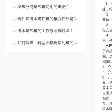
1、
增氧浮筒曝气机使用的重要性
捷，
2、
铸件式潜水搅拌机的核心任务是“搅动水流”
并适
3、
备安
潜水曝气机的工作原理有哪些？
4、
三、
如何保障回转型细格栅除污机的运行稳定？
水
于养
四、
QS
1、介
2、介
3、介
五、
需本
自吸
相连
泵。
潜水