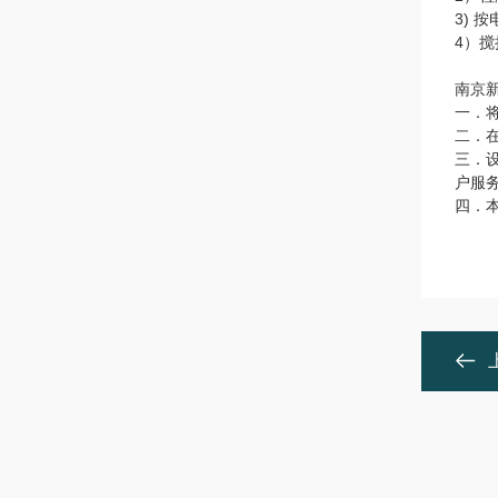
3)
4）
南京
一．
二．
三．
户服
四．