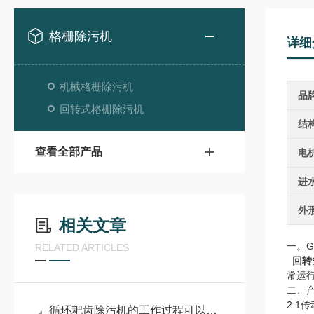
格栅除污机
详细
机械格栅除污机
品
回转式格栅除污机
结
查看全部产品
电
进
外
相关文章
一。G
RELATED ARTICLES
回转
常运
二、
2.
循环耙齿除污机的工作过程可以概括为：拦截、提升和卸料