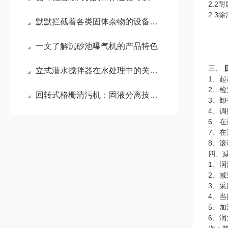
2.2
2.3
默默拦截着各类固体杂物的设备就是回转式格栅清污机
一文了解沉砂池曝气机的产品特色
三、
立式潜水搅拌器在水处理中的关键作用？
1、
2、
回转式格栅清污机：固液分离技术的自动化先锋
3、
4、
6、
7、
8、
四、
1、
2、
3、
4、
5、
6、