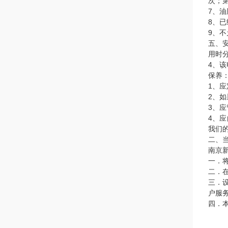
次；
7、
8、
9、
五、
用时
4、该
保养
1、
2、
3、
4、
我们
二、
南京
一．
二．
三．
户服
四．