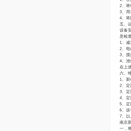
2、
3、
4、
五、
设备
意检
1、
2、
3、
4、
在上
六、
1、
2、
3、
4、
5、
6、
7、
南京
一．