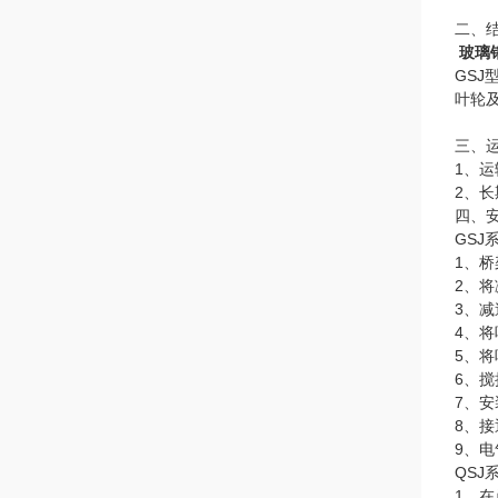
二、
玻璃
GS
叶轮
三、
1、
2、
四、
GSJ
1、
2、
3、
4、
5、
6、搅
7、
8、
9、
QSJ
1、