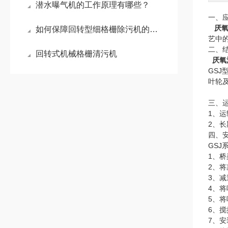
潜水曝气机的工作原理有哪些？
一、
厌
如何保障回转型细格栅除污机的运行稳定？
艺中
二、
回转式机械格栅清污机
厌氧
GS
叶轮
三、
1、
2、
四、
GSJ
1、
2、
3、
4、
5、
6、搅
7、