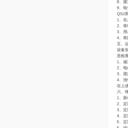
8、
9、
QSJ
1、
2、
3、
4、
五、
设备
意检
1、
2、
3、
4、
在上
六、
1、
2、
3、
4、
5、
6、