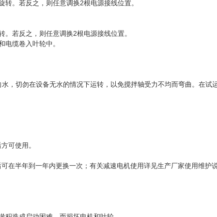
旋转。若反之，则任意调换2根电源接线位置。
转。若反之，则任意调换2根电源接线位置。
和电缆卷入叶轮中。
的水，切勿在设备无水的情况下运转，以免搅拌轴受力不均而弯曲。在试
后方可使用。
以后可在半年到一年内更换一次；有关减速电机使用详见生产厂家使用维护
淤积造成启动困难，而损坏电机和叶轮。