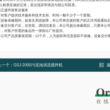
以上检查应做好记录，若出现异常情况与我公司联系。
新正盛环保售后服务
将对客户提供技术服务和技术支持。时间一般不少于一个星期。
在设备保修期间，如发生系统故障，本公司将在接到客户的正式书面通知后
设备交付客户后，在安装，调试结束后，本公司超出保修期后，只要本公
务，对客户所需的备品件一律按出厂价提供。
本公司产品质量保质期：12个月，人为损坏和无意损坏不保修。设备交付
上一个：
GSJ-2000污泥池涡流搅拌机
Or
在