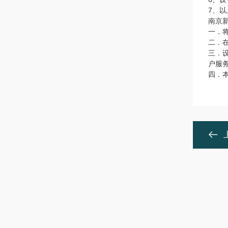
7、
南京
一．
二．
三．
户服
四．