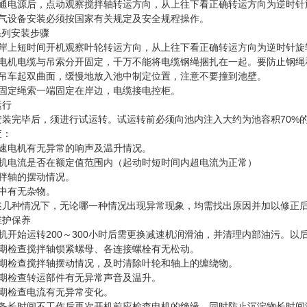
接通电源后，点动观察搅拌轴转运方向，从上往下看正确转运方向为逆时针
电气设备安装必须按国家有关规定及安全规程操作。
系列安装步骤
在岸上短时间开机观察叶轮转运方向，从上往下看正确转运方向为逆时针旋
将电机电缆与吊索分开固定，千万不能将电缆钢绳捆扎在一起。要防止钢绳
用吊车起双曲面，缓慢地放入池中制定位置，注意不要撞到池壁。
将固定绳索一端固定在岸边，电缆接电控柜。
运行
安装完毕后，须进行试运转。试运转前必须向池内注入大约为池容积70%
查：
减速电机有无异常的响声及温升情况。
电机电流是否在额定值范围内（起动时短时间内超电流为正常）
搅拌轴的摆动情况。
池中有无杂物。
述几种情况下，无论哪一种情况出现异常现象，均需找出原因并加以修正
维护保养
新机开始运转200～300小时后需更换减速机润滑油，并清理内部油污。
定期检查搅拌轴锁紧螺母、各连接螺栓有无松动。
定期检查搅拌轴摆动情况，及时清除叶轮和轴上的缠绕物。
定期检查转运部件有无异常声音及温升。
定期检查电流有无异常变化。
设备长时间不工作后再次开机前应检查电机的绝缘，同时防止沉淀物长时间