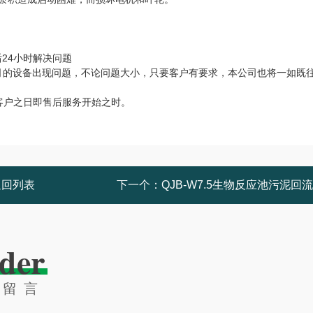
24小时解决问题
司的设备出现问题，不论问题大小，只要客户有要求，本公司也将一如既
客户之日即售后服务开始之时。
返回列表
下一个：
QJB-W7.5生物反应池污泥回
der
线留言