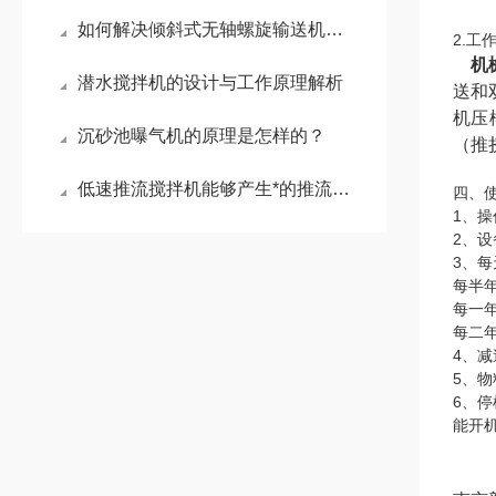
如何解决倾斜式无轴螺旋输送机的常见故障
2.工
机
潜水搅拌机的设计与工作原理解析
送和
机压
沉砂池曝气机的原理是怎样的？
（推
低速推流搅拌机能够产生*的推流效应
四、
1、
2、
3、
每半
每一
每二
4、
5、
6、
能开