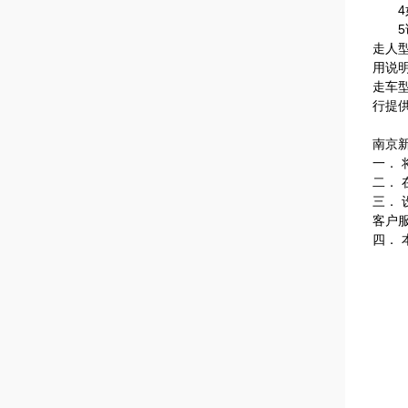
4如
5该
走人
用说
走车
行提
南京
一．
二．
三．
客户
四．