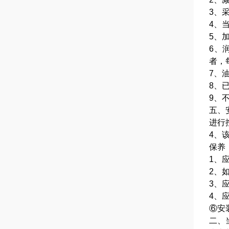
3、
4、
5、
6、
者，
7、
8、
9、
五、
进行
4、
保养
1、
2、
3、
4、
⑥安
二、