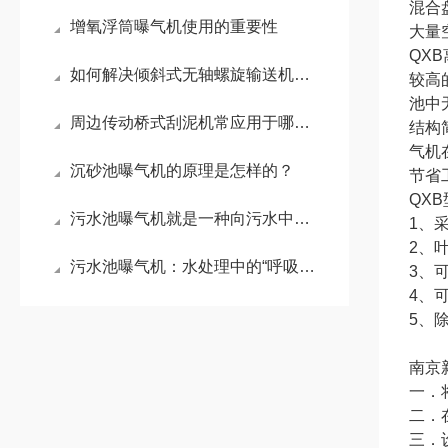
混合
增氧浮筒曝气机使用的重要性
大量
QX
如何解决倾斜式无轴螺旋输送机的常见故障
较高
池中
周边传动桥式刮泥机常应用于哪些场景？
结构
气机
沉砂池曝气机的原理是怎样的？
节省
QX
污水池曝气机就是一种向污水中强制充入空气的机械装置
1、
2、
污水池曝气机：水处理中的“呼吸引擎”
3、
4、
5、
南京
一．
二．
三．