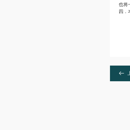
也将
四．