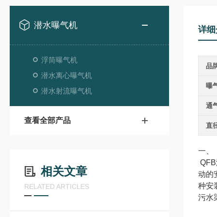
潜水曝气机
详细
浮筒曝气机
品
潜水离心曝气机
曝
潜水射流曝气机
通
查看全部产品
直
一、
QF
相关文章
动的
种安
RELATED ARTICLES
污水