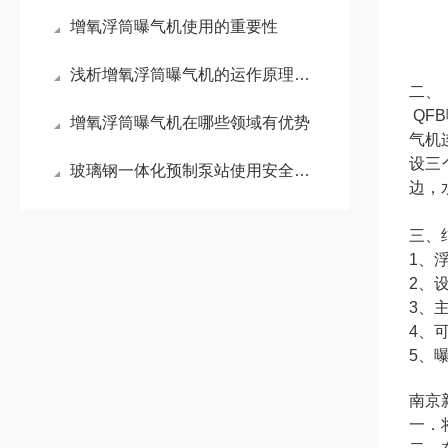
增氧浮筒曝气机使用的重要性
浅析增氧浮筒曝气机的运作原理有哪些
二、
QF
增氧浮筒曝气机在哪些领域有优势
气机
设三
玻璃钢一体化预制泵站使用安全事项先了解一下
边，
三、
1、
2、
3、
4、
5、
南京
一．