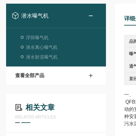
潜水曝气机
详细
浮筒曝气机
品
潜水离心曝气机
曝
潜水射流曝气机
通
查看全部产品
直
一、
QF
相关文章
动的
种安
RELATED ARTICLES
污水