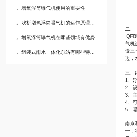
增氧浮筒曝气机使用的重要性
浅析增氧浮筒曝气机的运作原理有哪些
二、
QF
增氧浮筒曝气机在哪些领域有优势
气机
设三
组装式雨水一体化泵站有哪些特点呢？来看看吧
边，
三、
1、
2、
3、
4、
5、
南京
一．