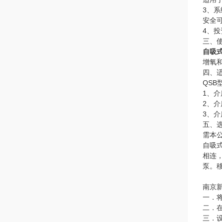
3、
安全
4、
三、
自吸
增氧
四、
QS
1、介
2、介
3、介
五、
需本
自吸
相连
泵。
南京
一．
二．
三．