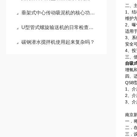
二、
1、
垂架式中心传动吸泥机的核心功能有哪些
维护
2、
U型管式螺旋输送机的日常检查要做到这些
适用
3、
碳钢潜水搅拌机使用起来复杂吗？
安全
4、
三、
自吸
增氧
四、
QS
1、介
2、介
3、介
南京
一．
二．
三．