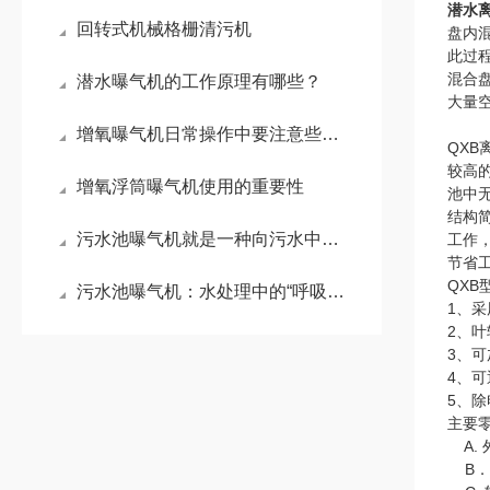
潜水
回转式机械格栅清污机
盘内
此过
混合
潜水曝气机的工作原理有哪些？
大量
增氧曝气机日常操作中要注意些什么事项？
QX
较高
增氧浮筒曝气机使用的重要性
池中
结构
污水池曝气机就是一种向污水中强制充入空气的机械装置
工作
节省
QX
污水池曝气机：水处理中的“呼吸引擎”
1、
2、
3、
4、
5、
主要
A.
B．