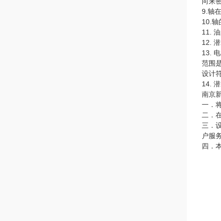
向来
9.轴
10.
11.
12
13.
范围
设计
14
南京
一．
二．
三．
户服
四．