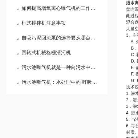
潜水
如何提高增氧离心曝气机的工作效率？
盘内
此过
混合
框式搅拌机注意事项
大量
3、
自吸污泥回流泵的选择要从哪点入手？
A.
B．
回转式机械格栅清污机
C.
D
污水池曝气机就是一种向污水中强制充入空气的机械装置
E.
F
G.
污水池曝气机：水处理中的“呼吸引擎”
技术
1.
2．
3．
4. 
5. 
6.
材质