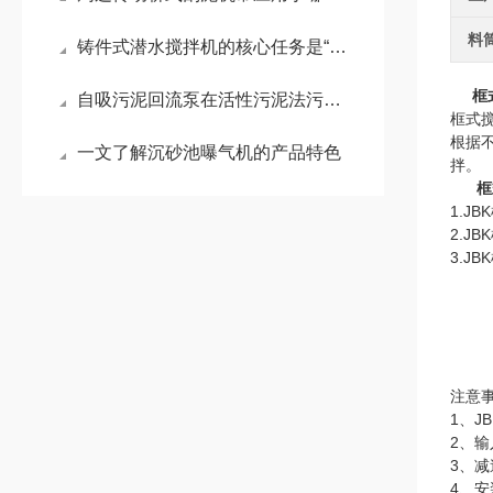
料
铸件式潜水搅拌机的核心任务是“搅动水流”
框
自吸污泥回流泵在活性污泥法污水处理工艺中的作用
框式
根据
一文了解沉砂池曝气机的产品特色
拌。
框
1.
2.
3.
注意
1、
2、输
3、
4、