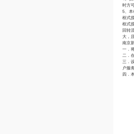
时方
5、
框式
框式
回转
大，
南京
一．
二．
三．
户服
四．