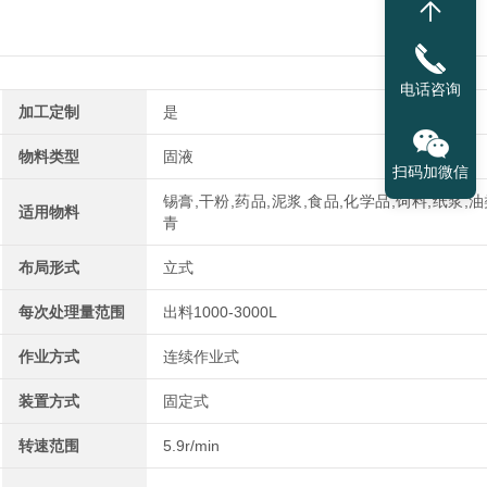
电话咨询
加工定制
是
物料类型
固液
扫码加微信
锡膏,干粉,药品,泥浆,食品,化学品,饲料,纸浆,油
适用物料
青
布局形式
立式
每次处理量范围
出料1000-3000L
作业方式
连续作业式
装置方式
固定式
转速范围
5.9r/min