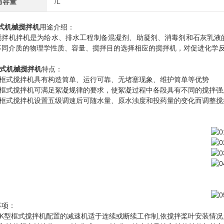
筒容量
/L
式机械搅拌机
用途介绍：
搅拌机拌机是为给水、排水工程制备混凝剂、助凝剂、消毒剂和石灰乳液
不同介质的物理学性质、容量、搅拌目的选择相应的搅拌机，对促进化学
式机械搅拌机
特点：
JBK框式搅拌机具有构造简单、运行可靠、无堵塞现象、维护简单等优势
JBK框式搅拌机可满足絮凝规律的要求，使絮凝过程中各段具有不同的搅拌
JBK框式搅拌机设置五级调速后可随水量、原水浊度和投药量的变化而调整
事项：
JBK型框式搅拌机配置的减速机适于连续或断续工作制,依搅拌桨叶安装