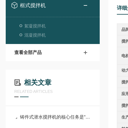
框式搅拌机
详细
絮凝搅拌机
品
混凝搅拌机
搅
查看全部产品
电
动
相关文章
搅
RELATED ARTICLES
应
搅
铸件式潜水搅拌机的核心任务是“搅动水流”
生