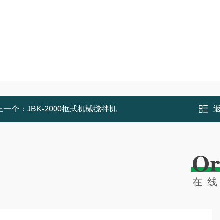
上一个：
JBK-2000框式机械搅拌机
Or
在