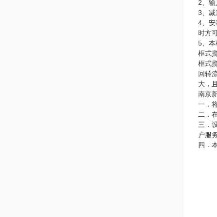
2、输
3、
4、
时方
5、
框式
框式
回转
大，
南京
一．
二．
三．
户服
四．