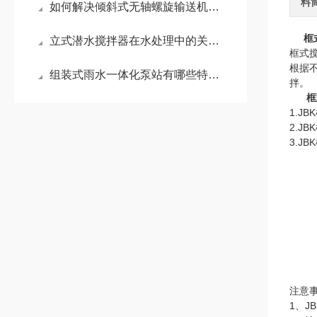
料
如何解决倾斜式无轴螺旋输送机的常见故障
框
立式潜水搅拌器在水处理中的关键作用？
框式
根据
组装式雨水一体化泵站有哪些特点呢？来看看吧
拌。
框
1.
2.
3.
注意
1、