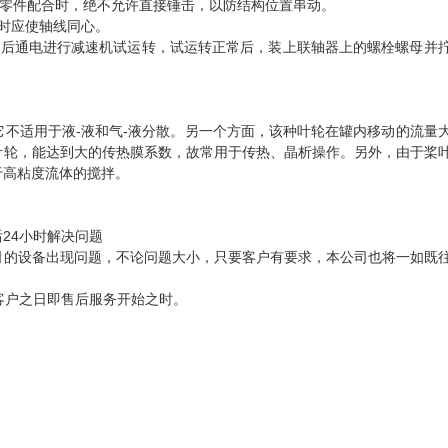
与其它零件配合时，绝不允许直接锤击，以防结构位置串动。
时应使轴线同心。
定后通电进行减速机试运转，试运转正常后，装上联轴器上的螺栓螺母并
不适用于液-液和气-液分散。另一个方面，该种叶轮在罐内移动的流量
叶轮，能达到大的传热膜系数，故常用于传热、晶析操作。另外，由于桨
于高粘度流体的搅拌。
24小时解决问题
司的设备出现问题，不论问题大小，只要客户有要求，本公司也将一如既
客户之日即售后服务开始之时。