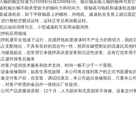
入轴的额定转速为1500转/分或1000转/分。输出轴及输入轴的轴伸
减速机输出轴不能承受较大的轴向力和径向力、联轴器与电机和减速机连接
安装减速机前，卸下半联轴器上的螺栓，待电机、减速机在支座上就位固
可进行整机空载试运转，运转正常后再加载运转。
本机以油浴润滑为主。小型减速机可采用油脂润滑。
搅拌机应用领域
搅拌机通常在低速下运行，在搅拌低粘度液体时不产生大的剪切力，因此它
流占支配地位，不具有良好的混合均一性，然而在罐壁附近的流速比其他
且与罐底贴近，也常用它来搅拌高浓度淤浆和沉淀性淤浆。还有它也常用
新正盛环保售后服务
将对客户提供技术服务和技术支持。时间一般不少于一个星期。
在设备保修期间，如发生系统故障，本公司将在接到客户的正式书面通知后
设备交付客户后，在安装，调试结束后，本公司超出保修期后，只要本公
务，对客户所需的备品件一律按出厂价提供。
本公司产品质量保质期：12个月，人为损坏和无意损坏不保修。设备交付