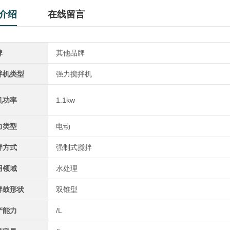
介绍
在线留言
牌
其他品牌
拌机类型
强力搅拌机
机功率
1.1kw
力类型
电动
拌方式
强制式搅拌
用领域
水处理
拌鼓形状
双锥型
产能力
/L