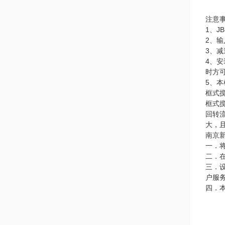
注意
1、
2、输
3、
4、
时方
5、
框式
框式
回转
大，
南京
一．
二．
三．
户服
四．