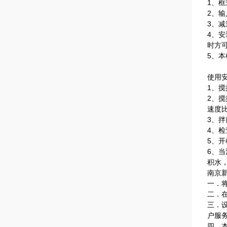
1、
2、输
3、
4、
时方
5、
使用
1、
2、
速度
3、
4、
5、
6、
积水
南京
一．
二．
三．
户服
四．