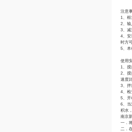
注意
1、
2、输
3、
4、
时方
5、
使用
1、
2、
速度
3、
4、
5、
6、
积水
南京
一．
二．