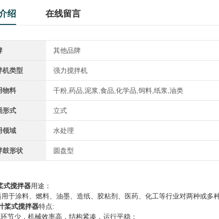
介绍
在线留言
牌
其他品牌
拌机类型
强力搅拌机
用物料
干粉,药品,泥浆,食品,化学品,饲料,纸浆,油类
局形式
立式
用领域
水处理
拌鼓形状
圆盘型
桨式搅拌器
用途：
适用于涂料、燃料、油墨、造纸、胶粘剂、医药、化工等行业对两种或多
叶桨式搅拌器
特点:
传动环节少，机械效率高，结构紧凑，运行平稳；