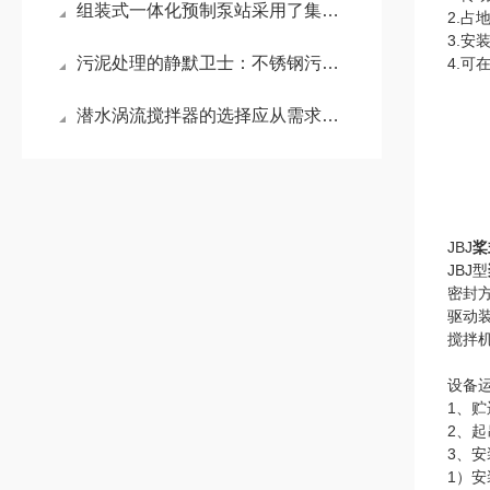
组装式一体化预制泵站采用了集成化的设计理念
2.
3.安
污泥处理的静默卫士：不锈钢污泥回流泵
4.
潜水涡流搅拌器的选择应从需求出发
JBJ
桨
JBJ型
密封
驱动
搅拌
设备
1、
2、
3、
1）