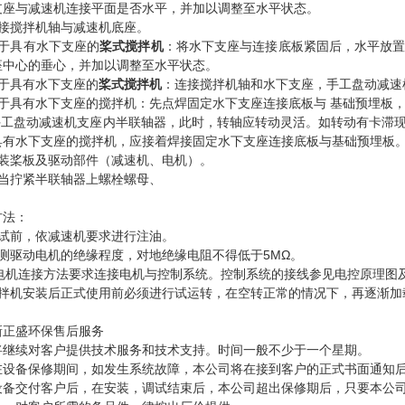
支座与减速机连接平面是否水平，并加以调整至水平状态。
连接搅拌机轴与减速机底座。
对于具有水下支座的
桨式搅拌机
：将水下支座与连接底板紧固后，水平放
座中心的垂心，并加以调整至水平状态。
对于具有水下支座的
桨式搅拌机
：连接搅拌机轴和水下支座，手工盘动减速
对于具有水下支座的搅拌机：先点焊固定水下支座连接底板与 基础预埋板
 手工盘动减速机支座内半联轴器，此时，转轴应转动灵活。如转动有卡滞
具有水下支座的搅拌机，应接着焊接固定水下支座连接底板与基础预埋板
安装桨板及驱动部件（减速机、电机）。
适当拧紧半联轴器上螺栓螺母、
方法：
调试前，依减速机要求进行注油。
检测驱动电机的绝缘程度，对地绝缘电阻不得低于5MΩ。
 按电机连接方法要求连接电机与控制系统。控制系统的接线参见电控原理图
搅拌机安装后正式使用前必须进行试运转，在空转正常的情况下，再逐渐加
新正盛环保售后服务
将继续对客户提供技术服务和技术支持。时间一般不少于一个星期。
在设备保修期间，如发生系统故障，本公司将在接到客户的正式书面通知后
设备交付客户后，在安装，调试结束后，本公司超出保修期后，只要本公