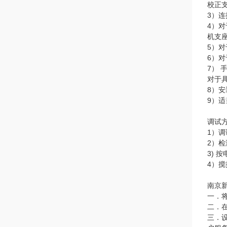
校正
3）
4）
机支
5）
6）
7）
对于
8）
9）
调试
1）
2）
3)
4）
南京
一．
二．
三．