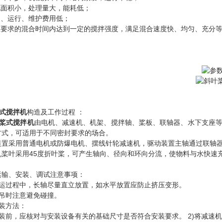
占地面积小，处理量大，能耗低；
装、运行、维护费用低；
可在要求的混合时间内达到一定的搅拌强度，满足混合速度快、均匀、充分
式搅拌机
构造及工作过程 ：
桨式搅拌机
由电机、减速机、机架、搅拌轴、桨板、联轴器、水下支座等
方式，可适用于不同密封要求的场合。
装置采用普通电机或防爆电机、摆线针轮减速机，驱动装置主轴通过联轴
机桨叶采用45度折叶桨，可产生轴向、径向和环向分流，使物料与水快速
运输、安装、调试注意事项：
贮运过程中，长轴尽量直立放置，如水平放置应防止挤压变形。
起吊时注意避免碰撞。
安装方法：
安装前，应核对与安装设备有关的基础尺寸是否符合安装要求。 2)将减速