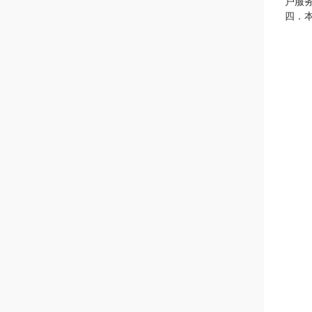
户服
四．