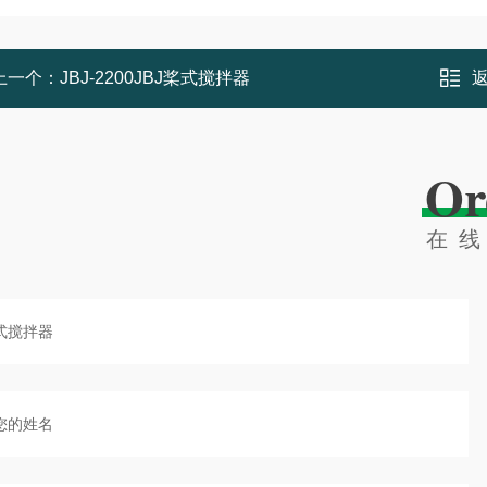
上一个：
JBJ-2200JBJ桨式搅拌器
Or
在