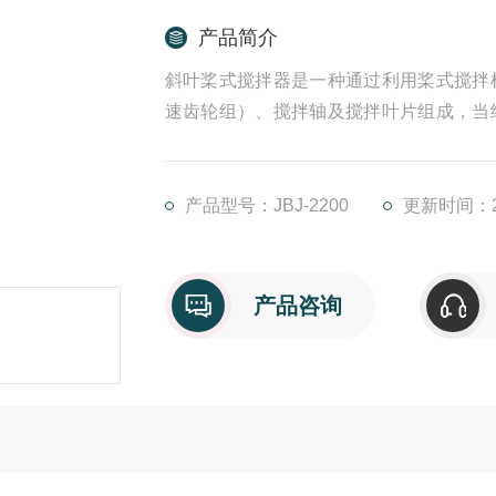
产品简介
斜叶桨式搅拌器是一种通过利用桨式搅拌
速齿轮组）、搅拌轴及搅拌叶片组成，当
旋转推动反应池内水流运动从而使反应池
高的药剂的使用效率。
产品型号：JBJ-2200
更新时间：20
产品咨询