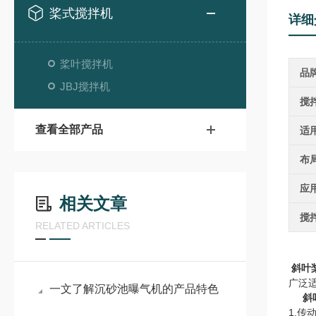
桨式搅拌机
详细
桨叶搅拌机
品
JBJ搅拌机
搅
查看全部产品
适
布
应
相关文章
搅
RELATED ARTICLES
斜叶
广泛
一文了解沉砂池曝气机的产品特色
斜
1.