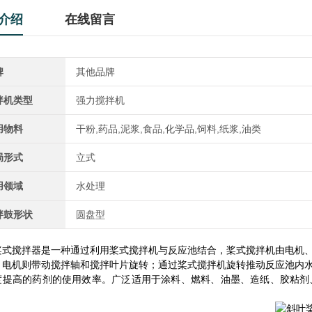
介绍
在线留言
牌
其他品牌
拌机类型
强力搅拌机
用物料
干粉,药品,泥浆,食品,化学品,饲料,纸浆,油类
局形式
立式
用领域
水处理
拌鼓形状
圆盘型
桨式搅拌器是一种通过利用桨式搅拌机与反应池结合，桨式搅拌机由电机
，电机则带动搅拌轴和搅拌叶片旋转；通过桨式搅拌机旋转推动反应池内
度提高的药剂的使用效率。广泛适用于涂料、燃料、油墨、造纸、胶粘剂