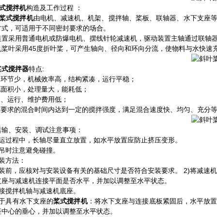
式搅拌机
构造及工作过程 ：
桨式搅拌机
由电机、减速机、机架、搅拌轴、桨板、联轴器、水下支座等
方式，可适用于不同密封要求的场合。
装置采用普通电机或防爆电机、摆线针轮减速机，驱动装置主轴通过联轴
机桨叶采用45度折叶桨，可产生轴向、径向和环向分流，使物料与水快速
桨式搅拌器
特点:
传动环节少，机械效率高，结构紧凑，运行平稳；
占地面积小，处理量大，能耗低；
装、运行、维护费用低；
可在要求的混合时间内达到一定的搅拌强度，满足混合速度快、均匀、充分
运输、安装、调试注意事项：
贮运过程中，长轴尽量直立放置，如水平放置应防止挤压变形。
起吊时注意避免碰撞。
安装方法：
安装前，应核对与安装设备有关的基础尺寸是否符合安装要求。 2)将减速
支座与减速机连接平面是否水平，并加以调整至水平状态。
连接搅拌机轴与减速机底座。
对于具有水下支座的
桨式搅拌机
：将水下支座与连接底板紧固后，水平放
座中心的垂心，并加以调整至水平状态。