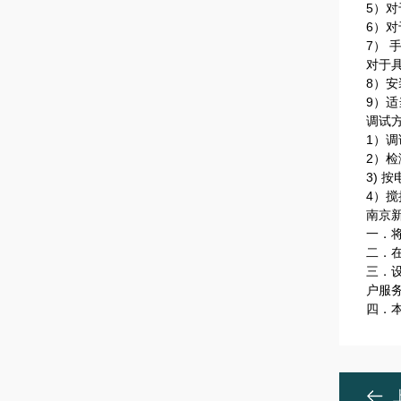
5）
6）
7）
对于
8）
9）
调试
1）
2）
3)
4）
南京
一．
二．
三．
户服
四．