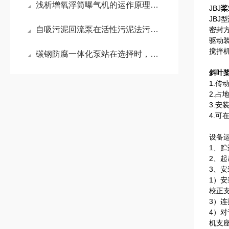
浅析增氧浮筒曝气机的运作原理有哪些
JBJ
桨
JBJ型
自吸污泥回流泵在活性污泥法污水处理工艺中的作用
密封
驱动
搅拌
碳钢防腐一体化泵站在选择时，需要考虑多种因素
斜叶
1.
2.
3.安
4.
设备
1、
2、
3、
1）
校正
3）
4）
机支