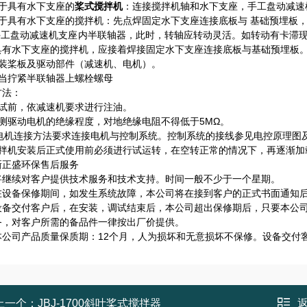
对于具有水下支座的
桨式搅拌机
：连接搅拌机轴和水下支座，手工盘动减速
对于具有水下支座的搅拌机：先点焊固定水下支座连接底板与 基础预埋板
 手工盘动减速机支座内半联轴器，此时，转轴应转动灵活。如转动有卡滞
具有水下支座的搅拌机，应接着焊接固定水下支座连接底板与基础预埋板
安装桨板及驱动部件（减速机、电机）。
适当拧紧半联轴器上螺栓螺母
方法：
调试前，依减速机要求进行注油。
检测驱动电机的绝缘程度，对地绝缘电阻不得低于5MΩ。
 按电机连接方法要求连接电机与控制系统。控制系统的接线参见电控原理图
搅拌机安装后正式使用前必须进行试运转，在空转正常的情况下，再逐渐加
新正盛环保售后服务
将继续对客户提供技术服务和技术支持。时间一般不少于一个星期。
在设备保修期间，如发生系统故障，本公司将在接到客户的正式书面通知后
设备交付客户后，在安装，调试结束后，本公司超出保修期后，只要本公
务，对客户所需的备品件一律按出厂价提供。
本公司产品质量保质期：12个月，人为损坏和无意损坏不保修。设备交付
上一个：
JBJ-1700斜叶桨式搅拌器