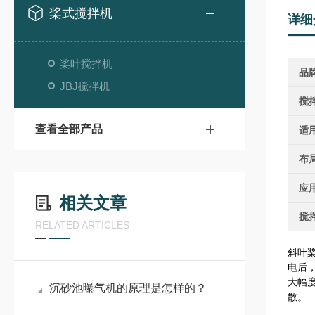
桨式搅拌机
详细
桨叶搅拌机
品
JBJ搅拌机
搅
查看全部产品
适
布
应
相关文章
搅
RELATED ARTICLES
斜叶
电后
大幅
沉砂池曝气机的原理是怎样的？
散。