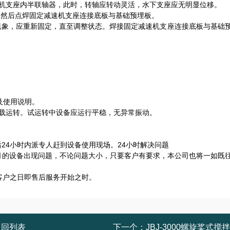
机支座内半联轴器，此时，转轴应转动灵活，水下支座应无明显位移。
，然后点焊固定减速机支座连接底板与基础预埋板。
现象，应重新固定，直至调整状态。焊接固定减速机支座连接底板与基础
。
及使用说明。
载运转。试运转中设备应运行平稳，无异常振动。
24小时内派专人赶到设备使用现场。24小时解决问题
司的设备出现问题，不论问题大小，只要客户有要求，本公司也将一如既
客户之日即售后服务开始之时。
返回列表
下一个：
JBJ-3000螺旋桨式搅