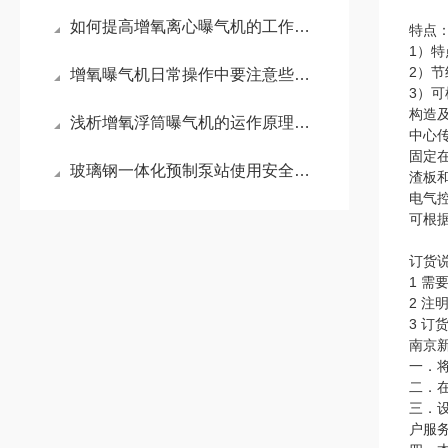
如何提高增氧离心曝气机的工作效率？
特点
1）
2）
增氧曝气机日常操作中要注意些什么事项？
3）
构造
浅析增氧浮筒曝气机的运作原理有哪些
中心传
固定
玻璃钢一体化预制泵站使用安全事项先了解一下
渣板
电气
可根
订货
1 
2 
3 
南京
一．
二．
三．
户服