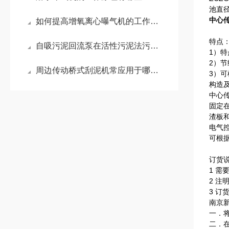
池直
中心
如何提高增氧离心曝气机的工作效率？
特点
自吸污泥回流泵在活性污泥法污水处理工艺中的作用
1）
2）
周边传动桥式刮泥机常应用于哪些场景？
3）
构造
中心传
固定
渣板
电气
可根
订货
1 
2 
3 
南京
一．
二．