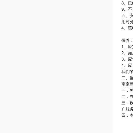
8、
9、
五、
用时
4、该
保养
1、
2、
3、
4、
我们
二、
南京
一．
二．
三．
户服
四．