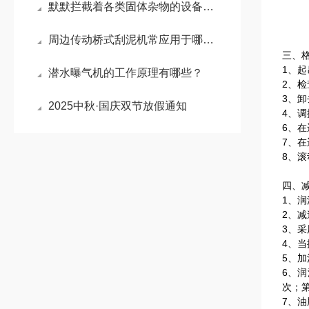
默默拦截着各类固体杂物的设备就是回转式格栅清污机
周边传动桥式刮泥机常应用于哪些场景？
三、
1、
潜水曝气机的工作原理有哪些？
2、
3、
2025中秋·国庆双节放假通知
4、
6、
7、
8、
四、
1、
2、
3、
4、
5、
6、
次；
7、