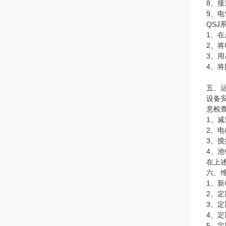
8、
9、
QSJ
1、
2、
3、
4、
五、
设备
意检
1、
2、
3、
4、
在上
六、
1、
2、
3、
4、
5、