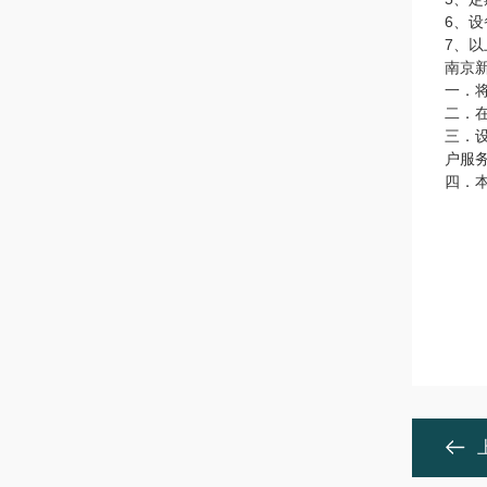
6、
7、
南京
一．
二．
三．
户服
四．