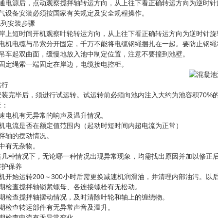
接通电源后，点动观察搅拌轴转运方向，从上往下看正确转运方向为逆时针
电气设备安装必须按国家有关规定及安全规程操作。
系列安装步骤
在岸上短时间开机观察叶轮转运方向，从上往下看正确转运方向为逆时针旋
将电机电缆与吊索分开固定，千万不能将电缆钢绳捆扎在一起。要防止钢绳
用吊车起双曲面，缓慢地放入池中制定位置，注意不要撞到池壁。
将固定绳索一端固定在岸边，电缆接电控柜。
运行
安装完毕后，须进行试运转。试运转前必须向池内注入大约为池容积70%
查：
减速电机有无异常的响声及温升情况。
电机电流是否在额定值范围内（起动时短时间内超电流为正常）
搅拌轴的摆动情况。
池中有无杂物。
述几种情况下，无论哪一种情况出现异常现象，均需找出原因并加以修正
维护保养
新机开始运转200～300小时后需更换减速机润滑油，并清理内部油污。
定期检查搅拌轴锁紧螺母、各连接螺栓有无松动。
定期检查搅拌轴摆动情况，及时清除叶轮和轴上的缠绕物。
定期检查转运部件有无异常声音及温升。
定期检查电流有无异常变化。