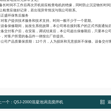
设备长时间不工作后再次开机前应检查电机的绝缘，同时防止沉淀物长时间
以上检查应做好记录，若出现异常情况与我公司联系。
新正盛环保售后服务
将对客户提供技术服务和技术支持。时间一般不少于一个星期。
在设备保修期间，如发生系统故障，本公司将在接到客户的正式书面通知后
设备交付客户后，在安装，调试结束后，本公司超出保修期后，只要本公
务，对客户所需的备品件一律按出厂价提供。
本公司产品质量保质期：12个月，人为损坏和无意损坏不保修。设备交付
上一个：
QSJ-2000混凝池涡流搅拌机