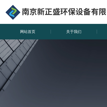
网站首页
关于我们