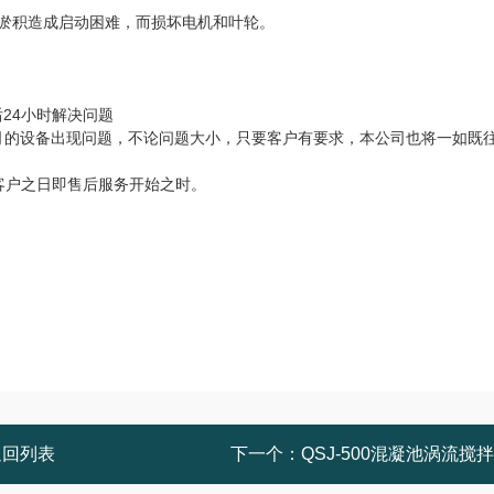
淤积造成启动困难，而损坏电机和叶轮。
24小时解决问题
司的设备出现问题，不论问题大小，只要客户有要求，本公司也将一如既
客户之日即售后服务开始之时。
返回列表
下一个：
QSJ-500混凝池涡流搅