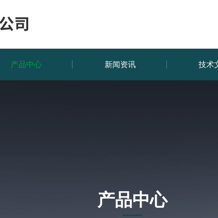
产品中心
新闻资讯
技术
产品中心