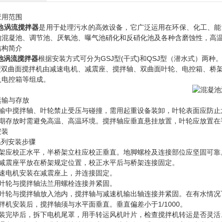
应用范围
池涡流搅拌器
是用于处理污水的高效设备，它广泛运用在环保、化工、能
的混凝池、调节池、厌氧池、曝气池硝化和反硝化池及各种含磨蚀性，高
结构简介
池涡流搅拌器
根据安装方式可分为GSJ型(干式)和QSJ型（潜水式）两种
J型双曲面搅拌机由减速电机、减震座、搅拌轴、双曲面叶轮、电控箱、桥
及电控箱等组成。
运输与存放
运输中搅拌轴、叶轮禁止受压与碰撞，需用起重设备装卸，叶轮表面应防止
长期存放时需避免高温、高温环境。搅拌轴应垂直悬挂放置，叶轮应放置在
安装
系列安装步骤
桥架应校正水平，半桥架立柱应校正垂直。地脚螺栓及连接部位应坚固可靠
将减震座平放在桥架规定位置，校正水平后与桥架连接固定。
减速电机安装在减震座上，并连接固定。
将叶轮与搅拌轴法兰用螺栓连接并紧固。
将叶轮与搅拌轴放入池内，搅拌轴与减速机输出轴连接并紧固。在有水情况
拌机安装后，搅拌轴须与水平面垂直。垂直偏差小于1/1000。
安装完毕后，拆下电机尾罩，用手转运风机叶片，检查搅拌机转运是否灵活、