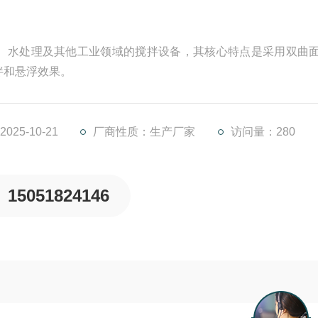
、水处理及其他工业领域的搅拌设备，其核心特点是采用双曲
拌和悬浮效果。
25-10-21
厂商性质：生产厂家
访问量：280
15051824146