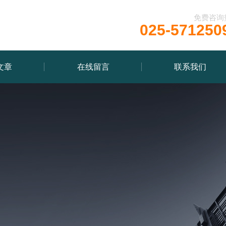
免费咨询
025-571250
文章
在线留言
联系我们