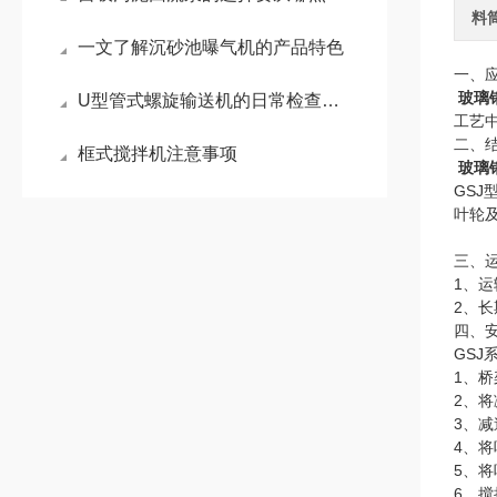
料
一文了解沉砂池曝气机的产品特色
一、
玻璃
U型管式螺旋输送机的日常检查要做到这些
工艺
二、
框式搅拌机注意事项
玻璃
GS
叶轮
三、
1、
2、
四、
GSJ
1、
2、
3、
4、
5、
6、搅