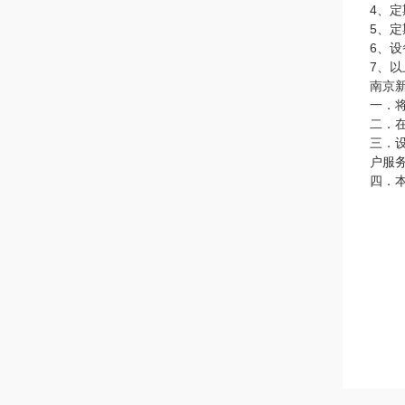
4、
5、
6、
7、
南京
一．
二．
三．
户服
四．