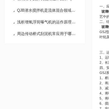
一、
QJB潜水搅拌机是流体混合领域的核心设备
玻璃
艺中
二、
浅析增氧浮筒曝气机的运作原理有哪些
玻璃
GS
周边传动桥式刮泥机常应用于哪些场景？
叶轮
三、
1、
2、
四、
GSJ
1、
2、
3、
4、
5、
6、搅
7、