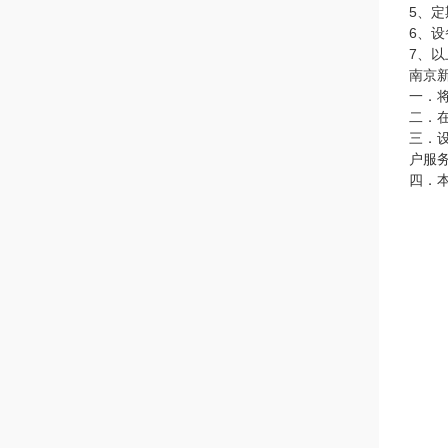
5、
6、
7、
南京
一．
二．
三．
户服
四．