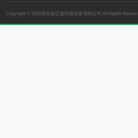
砂水分离器
Copyright © 2026南京新正盛环保设备有限公司 All Rights Rese
螺旋输送机
刮泥机
一体化泵站
桨式搅拌机
框式搅拌机