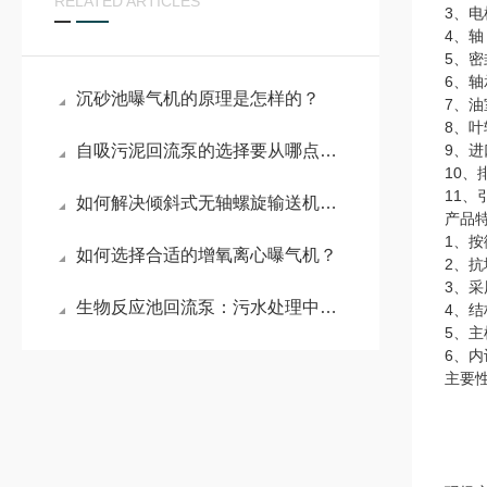
RELATED ARTICLES
3、电
4、
5、
6、轴
沉砂池曝气机的原理是怎样的？
7、
8、
自吸污泥回流泵的选择要从哪点入手？
9、
10
11
如何解决倾斜式无轴螺旋输送机的常见故障
产品
1、
如何选择合适的增氧离心曝气机？
2、
3、采
生物反应池回流泵：污水处理中的关键循环装置
4、
5、
6、
主要