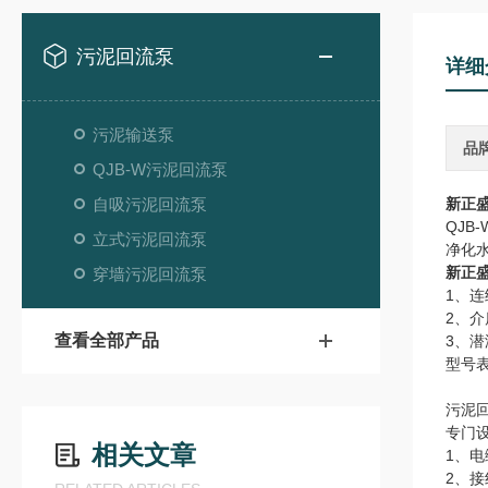
污泥回流泵
详细
污泥输送泵
品
QJB-W污泥回流泵
自吸污泥回流泵
新正
QJ
立式污泥回流泵
净化
新正
穿墙污泥回流泵
1、连
2、介
查看全部产品
3、潜
型号
污泥
专门
相关文章
1、
2、