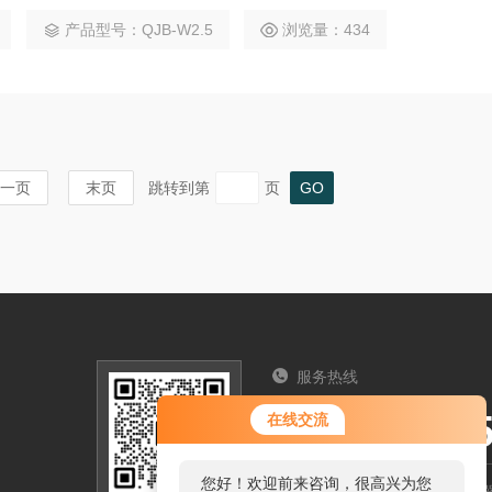
抽吸回路中需要微扬程、大流量场所。
产品型号：QJB-W2.5
浏览量：434
一页
末页
跳转到第
页
服务热线
您好！欢迎前来咨询，很高兴为您
025-5712
在线交流
服务，请问您要咨询什么问题呢？
您好，看您停留很久了，是否找到