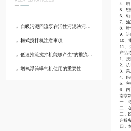
RELATED ARTICLES
4、
5、
6、轴
7、
自吸污泥回流泵在活性污泥法污水处理工艺中的作用
8、
9、
框式搅拌机注意事项
10
11
产品
低速推流搅拌机能够产生*的推流效应
1、
2、
增氧浮筒曝气机使用的重要性
3、采
4、
5、
6、
南京
一．
二．
三．
户服
四．