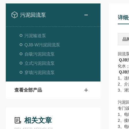
污泥回流泵
详细
污泥输送泵
品
QJB-W污泥回流泵
自吸污泥回流泵
回流
QJ
立式污泥回流泵
化水
QJ
穿墙污泥回流泵
1、连
2、介
查看全部产品
3、潜
污泥
专门
1、
相关文章
2、
3、电