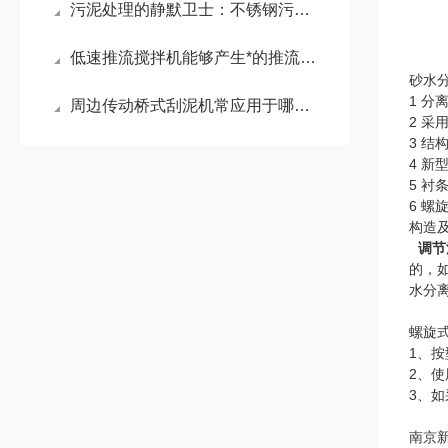
污泥处理的静默卫士：不锈钢污泥回流泵
低速推流搅拌机能够产生*的推流效应
砂水
1 分
周边传动桥式刮泥机常应用于哪些场景？
2 采
3 结
4 新
5 衬
6 螺
构造及
调节
的，
水分
螺旋
1、
2、
3、
南京