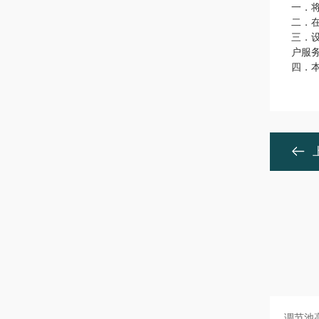
一．
二．
三．
户服
四．