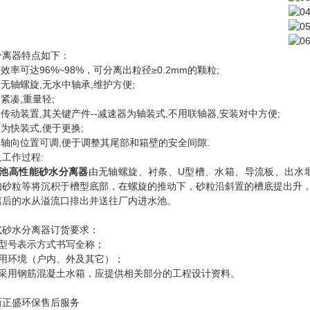
分离器特点如下：
离效率可达96%~98%，可分离出粒径≥0.2mm的颗粒;
用无轴螺旋,无水中轴承,维护方便;
构紧凑,重量轻;
型传动装置,其关键产件--减速器为轴装式,不用联轴器,安装对中方便;
条为快装式,便于更换;
旋轴向位置可调,便于调整其尾部和箱壁的安全间隙.
工作过程:
池高性能砂水分离器
由无轴螺旋、衬条、U型槽、水箱、导流板、出水
如砂粒等将沉积于槽型底部，在螺旋的推动下，砂粒沿斜置的槽底提出升
离后的水从溢流口排出并送往厂内进水池。
式砂水分离器订货要求：
按型号表示方式书写全称；
使用环境（户内、外及其它）；
如采用钢筋混凝土水箱，应提供相关部分的工程设计资料。
新正盛环保售后服务