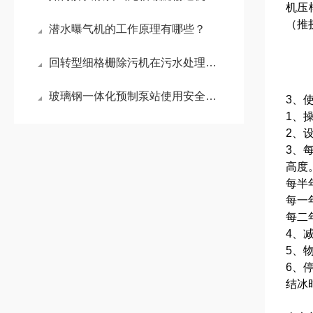
机压
（推
潜水曝气机的工作原理有哪些？
回转型细格栅除污机在污水处理中发挥着哪些作用
玻璃钢一体化预制泵站使用安全事项先了解一下
3、
1、
2、
3、
高度
每半
每一
每二
4、
5、
6、
结冰