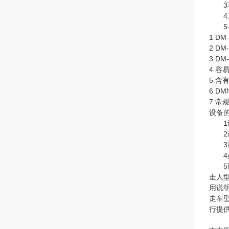
3车
4工
5与
1 D
2 D
3 D
4 
5 
6 
7 
设备
1设
2设
3设
4如
5该
走人
用说
走车
行提