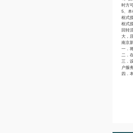
时方
5、
框式
框式
回转
大，
南京
一．
二．
三．
户服
四．