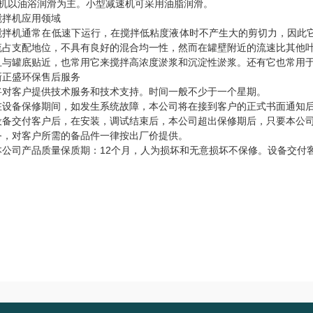
本机以油浴润滑为主。小型减速机可采用油脂润滑。
搅拌机应用领域
搅拌机通常在低速下运行，在搅拌低粘度液体时不产生大的剪切力，因此它
流占支配地位，不具有良好的混合均一性，然而在罐壁附近的流速比其他
且与罐底贴近，也常用它来搅拌高浓度淤浆和沉淀性淤浆。还有它也常用
新正盛环保售后服务
将对客户提供技术服务和技术支持。时间一般不少于一个星期。
在设备保修期间，如发生系统故障，本公司将在接到客户的正式书面通知后
设备交付客户后，在安装，调试结束后，本公司超出保修期后，只要本公
务，对客户所需的备品件一律按出厂价提供。
本公司产品质量保质期：12个月，人为损坏和无意损坏不保修。设备交付