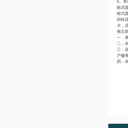
5、
框式
框式
回转
大，
南京
一．
二．
三．
户服
四．