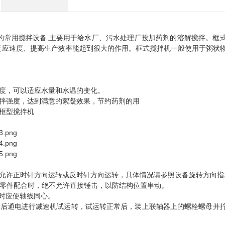
的常用搅拌设备,主要用于给水厂、污水处理厂投加药剂的溶解搅拌。框
反应速度、提高生产效率能起到很大的作用。框式搅拌机一般使用于粥状
强度，可以适应水量和水温的变化。
搅拌强度，达到满意的絮凝效果，节约药剂的用
情况允许正时针方向运转或反时针方向运转，具体情况请参照设备旋转方向指
与其它零件配合时，绝不允许直接锤击，以防结构位置串动。
时应使轴线同心。
定后通电进行减速机试运转，试运转正常后，装上联轴器上的螺栓螺母并