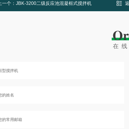
上一个：
JBK-3200二级反应池混凝框式搅拌机
Or
在