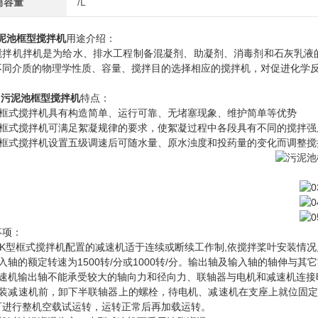
筒容量
/L
泥池框型搅拌机
用途介绍：
搅拌机拌机是为给水、排水工程制备混凝剂、助凝剂、消毒剂和石灰乳液
不同介质的物理学性质、容量、搅拌目的选择相应的搅拌机，对促进化学
污泥池框型搅拌机
特点：
JBK框式搅拌机具有构造简单、运行可靠、无堵塞现象、维护简单等优势
JBK框式搅拌机可满足絮凝规律的要求，使絮凝过程中各段具有不同的搅拌
JBK框式搅拌机设置五级调速后可随水量、原水浊度和投药量的变化而调整
事项：
JBK型框式搅拌机配置的减速机适于连续或断续工作制,依搅拌桨叶安装
入轴的额定转速为1500转/分或1000转/分。输出轴及输入轴的轴伸
减速机输出轴不能承受较大的轴向力和径向力、联轴器与电机和减速机连接
安装减速机前，卸下半联轴器上的螺栓，待电机、减速机在支座上就位固
可进行整机空载试运转，运转正常后再加载运转。