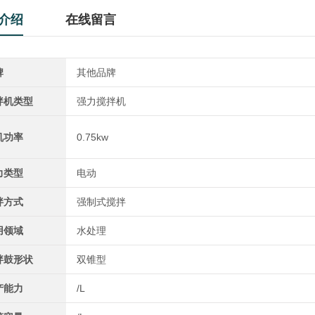
介绍
在线留言
牌
其他品牌
拌机类型
强力搅拌机
机功率
0.75kw
力类型
电动
拌方式
强制式搅拌
用领域
水处理
拌鼓形状
双锥型
产能力
/L