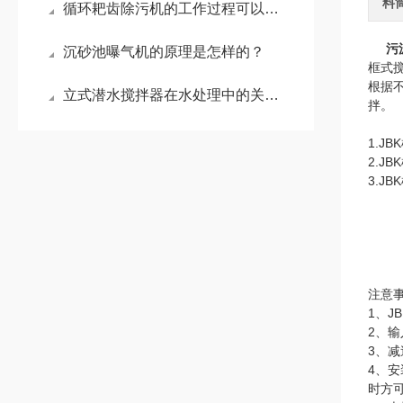
料
循环耙齿除污机的工作过程可以概括为：拦截、提升和卸料
污
沉砂池曝气机的原理是怎样的？
框式
根据
立式潜水搅拌器在水处理中的关键作用？
拌。
1.
2.
3.
注意
1、
2、输
3、
4、
时方