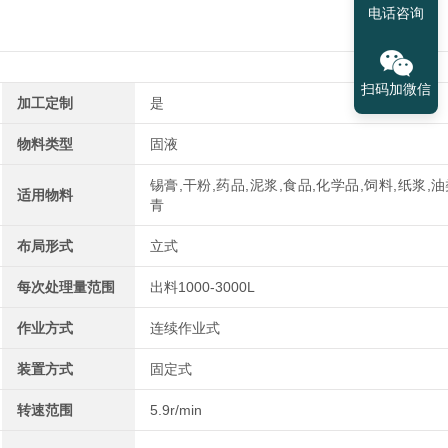
电话咨询
扫码加微信
加工定制
是
物料类型
固液
锡膏,干粉,药品,泥浆,食品,化学品,饲料,纸浆,油
适用物料
青
布局形式
立式
每次处理量范围
出料1000-3000L
作业方式
连续作业式
装置方式
固定式
转速范围
5.9r/min