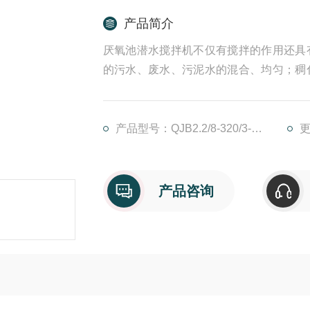
产品简介
厌氧池潜水搅拌机不仅有搅拌的作用还具
的污水、废水、污泥水的混合、均匀；稠
池底的凝结和沉淀；去除悬浮物；创建水
产品型号：QJB2.2/8-320/3-740
更
产品咨询