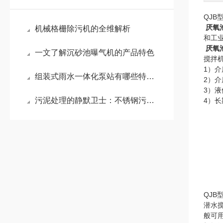
QJB
厌氧
机械格栅除污机的全维解析
和工
厌氧
一文了解沉砂池曝气机的产品特色
搅拌
1）介
组装式雨水一体化泵站有哪些特点呢？来看看吧
2）介
3）液
污泥处理的静默卫士：不锈钢污泥回流泵
4）
QJB
潜水
般可