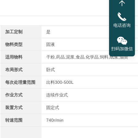
电话咨询
加工定制
是
物料类型
固液
扫码加微信
适用物料
干粉,药品,泥浆,食品,化学品,饲料,纸浆,油类
布局形式
卧式
每次处理量范围
出料300-500L
作业方式
连续作业式
装置方式
固定式
转速范围
740r/min