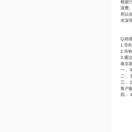
根据污
浪费
所以
水深
QJB
1.
2.吊
3.
南京
一．
二．
三．
客户
四．