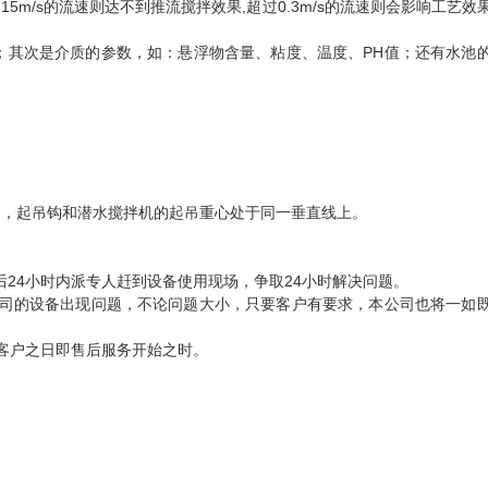
.15m/s的流速则达不到推流搅拌效果,超过0.3m/s的流速则会影响工艺效
；其次是介质的参数，如：悬浮物含量、粘度、温度、PH值；还有水池
中，起吊钩和潜水搅拌机的起吊重心处于同一垂直线上。
24小时内派专人赶到设备使用现场，争取24小时解决问题。
公司的设备出现问题，不论问题大小，只要客户有要求，本公司也将一如
付客户之日即售后服务开始之时。