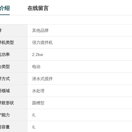
介绍
在线留言
牌
其他品牌
拌机类型
强力搅拌机
机功率
2.2kw
力类型
电动
拌方式
潜水式搅拌
用领域
水处理
拌鼓形状
圆槽型
产能力
/L
筒容量
/L