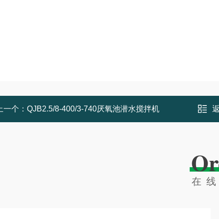
上一个：
QJB2.5/8-400/3-740厌氧池潜水搅拌机
Or
在