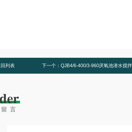
返回列表
下一个：
QJB4/6-400/3-960厌氧池潜水搅
der
线留言