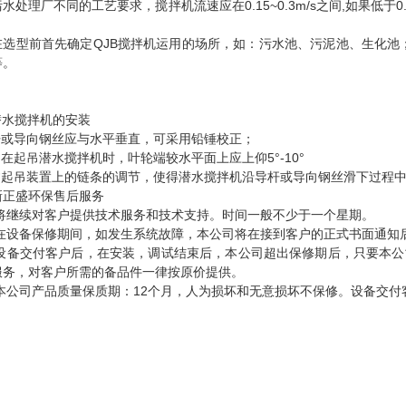
水处理厂不同的工艺要求，搅拌机流速应在0.15~0.3m/s之间,如果低于0
。
在选型前首先确定QJB搅拌机运用的场所，如：污水池、污泥池、生化池
等。
潜水搅拌机的安装
导杆或导向钢丝应与水平垂直，可采用铅锤校正；
钩在起吊潜水搅拌机时，叶轮端较水平面上应上仰5°-10°
通过起吊装置上的链条的调节，使得潜水搅拌机沿导杆或导向钢丝滑下过程
新正盛环保售后服务
 将继续对客户提供技术服务和技术支持。时间一般不少于一个星期。
 在设备保修期间，如发生系统故障，本公司将在接到客户的正式书面通知后
 设备交付客户后，在安装，调试结束后，本公司超出保修期后，只要本
服务，对客户所需的备品件一律按原价提供。
 本公司产品质量保质期：12个月，人为损坏和无意损坏不保修。设备交