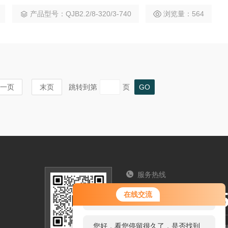
池底的凝结和沉淀；去除悬浮物；创建水流。
产品型号：QJB2.2/8-320/3-740
浏览量：564
一页
末页
跳转到第
页
服务热线
您好！欢迎前来咨询，很高兴为您
025-5712
在线交流
服务，请问您要咨询什么问题呢？
您好，看您停留很久了，是否找到