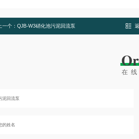
上一个：
QJB-W3硝化池污泥回流泵
Or
在