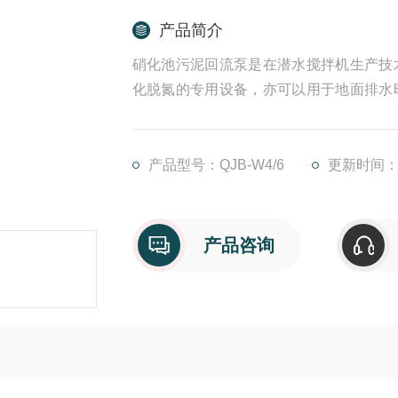
产品简介
硝化池污泥回流泵是在潜水搅拌机生产技
化脱氮的专用设备，亦可以用于地面排水
吸回路中需要微扬程、大流量场所。
产品型号：QJB-W4/6
更新时间：20
产品咨询