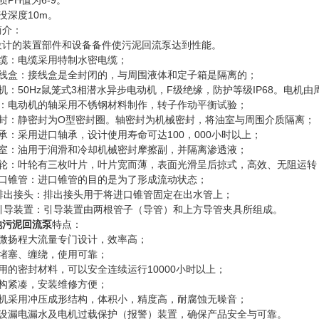
质PH值为6-9。
没深度10m。
简介：
设计的装置部件和设备备件使污泥回流泵达到性能。
电缆：电缆采用特制水密电缆；
接线盒：接线盒是全封闭的，与周围液体和定子箱是隔离的；
机：50Hz鼠笼式3相潜水异步电动机，F级绝缘，防护等级IP68。电机
轴：电动机的轴采用不锈钢材料制作，转子作动平衡试验；
密封：静密封为O型密封圈。轴密封为机械密封，将油室与周围介质隔离；
承：采用进口轴承，设计使用寿命可达100，000小时以上；
油室：油用于润滑和冷却机械密封摩擦副，并隔离渗透液；
叶轮：叶轮有三枚叶片，叶片宽而薄，表面光滑呈后掠式，高效、无阻运转
进口锥管：进口锥管的目的是为了形成流动状态；
、排出接头：排出接头用于将进口锥管固定在出水管上；
、引导装置：引导装置由两根管子（导管）和上方导管夹具所组成。
池污泥回流泵
特点：
按微扬程大流量专门设计，效率高；
抗堵塞、缠绕，使用可靠；
用的密封材料，可以安全连续运行10000小时以上；
结构紧凑，安装维修方便；
主机采用冲压成形结构，体积小，精度高，耐腐蚀无噪音；
内设漏电漏水及电机过载保护（报警）装置，确保产品安全与可靠。