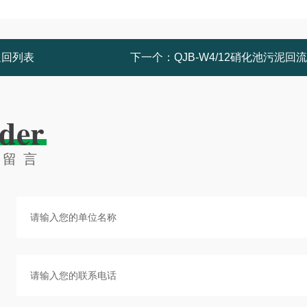
返回列表
下一个：
QJB-W4/12硝化池污泥回
der
线留言