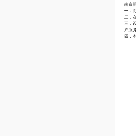
南京
一．
二．
三．
户服
四．