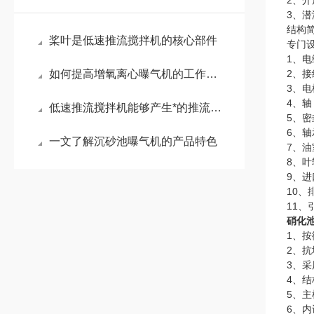
2、介
3、潜
结构
桨叶是低速推流搅拌机的核心部件
专门
1、
如何提高增氧离心曝气机的工作效率？
2、
3、电
4、
低速推流搅拌机能够产生*的推流效应
5、
6、轴
一文了解沉砂池曝气机的产品特色
7、
8、
9、
10
11
硝化
1、
2、
3、采
4、
5、
6、