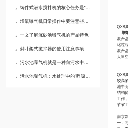
铸件式潜水搅拌机的核心任务是“搅动水流”
增氧曝气机日常操作中要注意些什么事项？
QX
增
一文了解沉砂池曝气机的产品特色
混合
此过
斜叶桨式搅拌器的使用注意事项
混合
大量
污水池曝气机就是一种向污水中强制充入空气的机械装置
QX
污水池曝气机：水处理中的“呼吸引擎”
较高
池中
结构
工作
节省
南京
一．